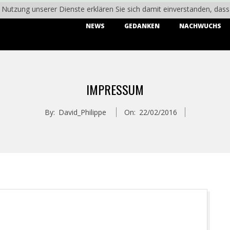
er Nutzung unserer Dienste erklären Sie sich damit einverstanden, da
Primary
NEWS
GEDANKEN
NACHWUCHS
Navigation
Menu
IMPRESSUM
By:
David_Philippe
On:
22/02/2016