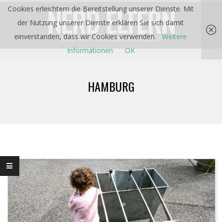
Skip
NERD ELTERN
Cookies erleichtern die Bereitstellung unserer Dienste. Mit
to
der Nutzung unserer Dienste erklären Sie sich damit
content
einverstanden, dass wir Cookies verwenden.
Weitere
WENN TECH-NERDS KINDER BEKOMMEN
Informationen
OK
Primary
Navigation
HAMBURG
Menu